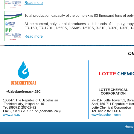
Read more
Total production capacity of the complex is 83 thousand tons of pol
At the moment, polymer plat produces such brands of the polyprop
FR-160, FR-170H, J-550S, J-560S, J-570S, B-310, B-320, J-320, J-
Read more
Of
LOTTE CHEMICAL
«Uzbekneftegas» JSC
CORPORATION
100047, The Republic of UUzbekistan
7F-11F, Lotte Tower 51, Bora
Tashkent city, Istiqbol st. 16
Seol, 156-711 Republic of Ko
Tel: (99871) 207-27-72
Lotte Chemical Corporation
Fax: (99871) 207-27-72 (additional 248)
Tel: +82-2-829-4114
www.ung.uz
www.lottechem.com
Home