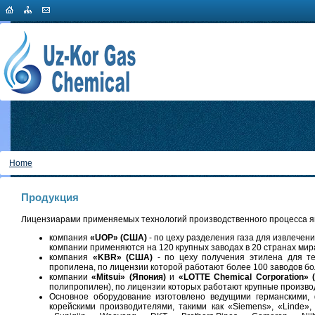
Home
Продукция
Лицензиарами применяемых технологий производственного процесса я
компания
«UOP»
(США)
- по цеху разделения газа для извлечени
компании применяются на 120 крупных заводах в 20 странах мир
компания
«KBR» (США)
- по цеху получения этилена для те
пропилена, по лицензии которой работают более 100 заводов бол
компании
«Mitsui» (Япония)
и
«LOTTE Chemical Corporation» 
полипропилен), по лицензии которых работают крупные производ
Основное оборудование изготовлено ведущими германскими, 
корейскими производителями, такими как «Siemens», «Linde», «H