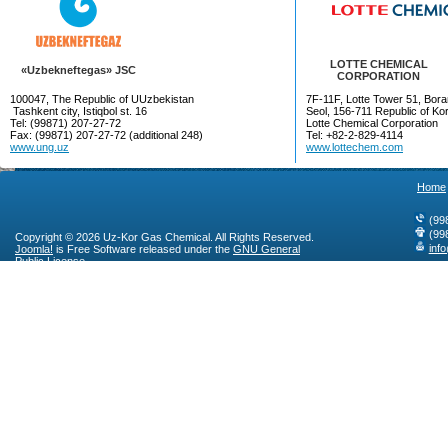
LOTTE CHEMICAL
«Uzbekneftegas» JSC
CORPORATION
100047, The Republic of UUzbekistan
7F-11F, Lotte Tower 51, Bora
Tashkent city, Istiqbol st. 16
Seol, 156-711 Republic of Ko
Tel: (99871) 207-27-72
Lotte Chemical Corporation
Fax: (99871) 207-27-72 (additional 248)
Tel: +82-2-829-4114
www.ung.uz
www.lottechem.com
Home
(99
(99
Copyright © 2026 Uz-Kor Gas Chemical. All Rights Reserved.
inf
Joomla!
is Free Software released under the
GNU General
Public License.