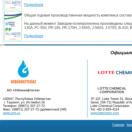
Подробнее
Общая годовая производственная мощность комплекса составл
На данный момент Заводом полипропилена произведены следующ
130A, FC-550, FR-160, FR-170H, J-550S, J-560S, J-570S, B-310, B-
Подробнее
Официал
LOTTE CHEMICAL
AO «Узбекнефтегаз»
CORPORATION
100047, Республика Узбекистан
7F-11F, Lotte Tower 51, Bora
г. Ташкент, ул. Истикбол 16
Seoul, 156-711 Republic of K
Телефон: (99871) 207-27-72
Lotte Chemical Corporation
Факс: (99871) 207-27-72 (добавочный 248)
Tel: +82-2-829-4114
www.ung.uz
www.lottechem.com
Главная
Кар