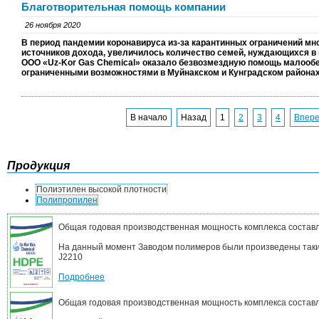
Благотворительная помощь компании
26 ноября 2020
В период пандемии коронавируса из-за карантинных ограничений мн
источников дохода, увеличилось количество семей, нуждающихся в
ООО «
Uz
-
Kor
Gas
Chemical
» оказало безвозмездную помощь малооб
ограниченными возможностями в Муйнакском и Кунградском районах
В начало
Назад
1
2
3
4
Впер
Продукция
Полиэтилен высокой плотности
Полипропилен
Общая годовая производственная мощность комплекса составл
На данный момент Заводом полимеров были произведены такие
J2210
Подробнее
Общая годовая производственная мощность комплекса составл