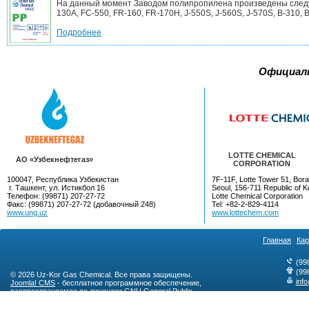
На данный момент Заводом полипропилена произведены следующ
130A, FC-550, FR-160, FR-170H, J-550S, J-560S, J-570S, B-310, B-
Подробнее
Официал
LOTTE CHEMICAL
AO «Узбекнефтегаз»
CORPORATION
100047, Республика Узбекистан
7F-11F, Lotte Tower 51, Bora
г. Ташкент, ул. Истикбол 16
Seoul, 156-711 Republic of K
Телефон: (99871) 207-27-72
Lotte Chemical Corporation
Факс: (99871) 207-27-72 (добавочный 248)
Tel: +82-2-829-4114
www.ung.uz
www.lottechem.com
Главная
Кар
(99
(99
© 2026 Uz-Kor Gas Chemical. Все права защищены.
inf
Joomla! CMS
- бесплатное программное обеспечение,
распространяемое по лицензии
GNU General Public
License
.