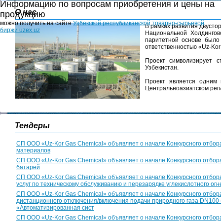
Информацию по вопросам приобретения и цены на
О нас
продукцию
можно получить на сайте
Узбекской республиканской товарно-сырьевой
В рамках развития двусто
биржи uzex.uz
Национальной Холдингов
паритетной основе было
ответственностью «Uz-Kor
Проект символизирует с
Узбекистан.
Проект является одним 
Центральноазиатском рег
Тендеры
СП ООО «Uz-Kor Gas Chemical» объявляет о начале Конкурсного отбора
материалов
СП ООО «Uz-Kor Gas Chemical» объявляет о начале Конкурсного отбора
батарей
СП ООО «Uz-Kor Gas Chemical» объявляет о начале Конкурсного отбор
услуг по техническому обслуживанию и перезарядке углекислотного ог
СП ООО «Uz-Kor Gas Chemical» объявляет о начале Конкурсного отбор
дистанционного отключения/включения подачи природного газа DN100 
«Автоматизированная сист
СП ООО «Uz-Kor Gas Chemical» объявляет о начале Конкурсного отбора