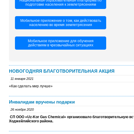
Национальная образовательная платформа по
подготовке населения к землетрясениям
Мобильное приложение о том, как действовать
населению во время землетрясения
Мобильное приложение для обучения
действиям в чрезвычайных ситуациях
НОВОГОДНЯЯ БЛАГОТВОРИТЕЛЬНАЯ АКЦИЯ
11 января 2021
«Как сделать мир лучше»
Инвалидам вручены подарки
26 ноября 2020
СП ООО «Uz-Kor Gas Chemical» организовало благотворительную вс
Ходжейлийского района.