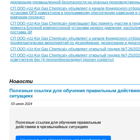
декларации промышленной безопасности на опасных производственны
СП ООО «Uz-Kor Gas Chemical» объявляет о начале Конкурсного отбор
установке GPS навигаторов и программному обеспечению навигации и
компании посредст
CП ООО «Uz-Kor Gas Chemical» приглашает Вас принять участие в тен
ремонта Блочной компрессорной установки низкого давления, располож
поставка ЗИ
СП ООО «Uz-Kor Gas Chemical» объявляет о начале Конкурсного отбор
профилактических мероприятий по дезинфекции, дезинсекции и дерат
CП ООО «Uz-Kor Gas Chemical» объявляет открытый тендер №T-26/2026 с
CП ООО «Uz-Kor Gas Chemical» объявляет открытый тендер №T-25/2026 
осветлителя бис (4-пропилбензилиден) пропил сорбитол
Новости
Полезные ссылки для обучения правильным действия
ситуациях
03 июня 2024
Полезные ссылки для обучения правильным
действиям в чрезвычайных ситуациях