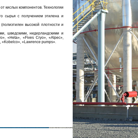
и от кислых компонентов. Технологии
го сырья с получением этилена и
 (полиэтилен высокой плотности и
ми, шведскими, нидерландскими и
o», «Heta», «Fives Cryo», «Alpec»,
», «Kobelco», «Lawrence pumps».