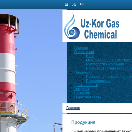
Главная
О компании
ИСМ
Международная аккредита
Руководство компании
Противодействие коррупц
Продукция
Полиэтилен высокой плот
Полипропилен
Деятельность
Тендеры
Вакансии
Обратная связь
Главная
Продукция
Лицензиарами применяемых технол