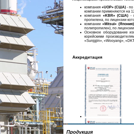
компания
«UOP»
(США)
- по
компании применяются на 12
компания
«KBR» (США)
- 
пропилена, по лицензии кот
компании
«Mitsui» (Япония)
полипропилен), по лицензии
Основное оборудование из
корейскими производителями,
«Sunjgjin», «Wooyang», «DKT
Аккредитация
Продукция