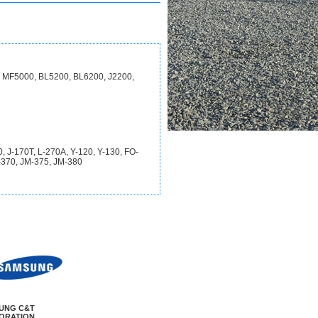
MF5000, BL5200, BL6200, J2200,
-170T, L-270A, Y-120, Y-130, FO-
M-370, JM-375, JM-380
UNG C&T
ORATION