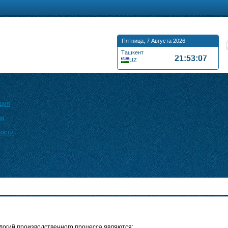
Пятница, 7 Августа 2026
Ташкент
21:53:07
UZ
ция
ии
ности
огий производственного процесса являются: