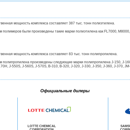
венная мощность комплекса составляет 387 тыс. тонн полиэтилена.
 полимеров были произведены такие марки полиэтилена как FL7000, M8000, 
венная мощность комплекса составляет 83 тыс. тонн полипропилена.
 полипропилена произведены следующие марки полипропилена J-150, J-160, J
0H, J-550S, J-560S, J-570S, B-310, B-320, J-320, J-330, J-350, J-360, J-370, J
Официальные дилеры
LOTTE CHEMICAL
SAMS
CORPORATION
CORP