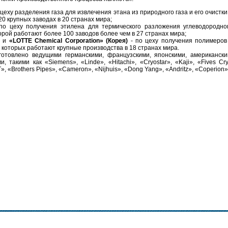
 цеху разделения газа для извлечения этана из природного газа и его очистк
0 крупных заводах в 20 странах мира;
по цеху получения этилена для термического разложения углеводородно
орой работают более 100 заводов более чем в 27 странах мира;
и
«LOTTE Chemical Corporation» (Корея)
- по цеху получения полимеров
 которых работают крупные производства в 18 странах мира.
готовлено ведущими германскими, французскими, японскими, американски
 такими как «Siemens», «Linde», «Hitachi», «Cryostar», «Kaji», «Fives Cry
», «Brothers Pipes», «Cameron», «Nijhuis», «Dong Yang», «Andritz», «Coperion