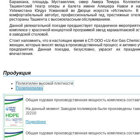
Баракхана, площадь Мустакиллик, сквер Амира Темура. Коллект
Ташкентский театр оперы и балета имени Алишера Навои и на
Узбекистана Юлдуз Усмановой во Дворце искусств «Истиклол». 
комфортабельный автобус, профессиональный гид, престижные отели
рестораны Ташкента с высококлассным обслуживанием.
Данной увлекательной поездке предшествует праздничное мероприяти
комплексе с красочной концертной программой звезд каракалпакской 
в заводской столовой.
Стоит напомнить, что в настоящее время в СП ООО «Uz-Kor Gas Chemi
женщин, которые вносят вклад в производственный процесс и активно 
предприятия. Данная поездка, безусловно, украсит их праздн
впечатления.
Продукция
Полиэтилен высокой плотности
Полипропилен
Общая годовая производственная мощность комплекса составл
На данный момент Заводом полимеров были произведены такие
J2210
Подробнее
Общая годовая производственная мощность комплекса составл