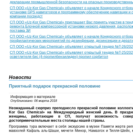
декларации промышленной безопасности на опасных производственны
СП ООО «Uz-Kor Gas Chemical» объявляет о начале Конкурсного отбор
установке GPS навигаторов и программному обеспечению навигации и
компании посредст
CП ООО «Uz-Kor Gas Chemical» приглашает Вас принять участие в тен
ремонта Блочной компрессорной установки низкого давления, располож
поставка ЗИ
СП ООО «Uz-Kor Gas Chemical» объявляет о начале Конкурсного отбор
профилактических мероприятий по дезинфекции, дезинсекции и дерат
CП ООО «Uz-Kor Gas Chemical» объявляет открытый тендер №T-26/2026 с
CП ООО «Uz-Kor Gas Chemical» объявляет открытый тендер №T-25/2026 
осветлителя бис (4-пропилбензилиден) пропил сорбитол
Новости
Приятный подарок прекрасной половине
Информация о материале
Опубликовано: 06 марта 2018
Неожиданный сюрприз преподнесло прекрасной половине коллект
Kor
Gas
Chemical
» на Международный женский день. В праздн
женщины, работающие в СП, получат возможность сове
достопримечательные места столицы нашей страны.
Программа тура включает в себя экскурсию в музеи Памяти жертв реп
мавзолей Кафаль аль-Шаши, мечети Минор, Намазгох и Тилля-Шейх, 