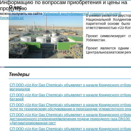
Информацию по вопросам приобретения и цены на
О нас
продукцию
можно получить на сайте
Узбекской республиканской товарно-сырьевой
В рамках развития двусто
биржи uzex.uz
Национальной Холдингов
паритетной основе было
ответственностью «Uz-Kor
Проект символизирует с
Узбекистан.
Проект является одним 
Центральноазиатском рег
Тендеры
СП ООО «Uz-Kor Gas Chemical» объявляет о начале Конкурсного отбора
материалов
СП ООО «Uz-Kor Gas Chemical» объявляет о начале Конкурсного отбора
батарей
СП ООО «Uz-Kor Gas Chemical» объявляет о начале Конкурсного отбор
услуг по техническому обслуживанию и перезарядке углекислотного ог
СП ООО «Uz-Kor Gas Chemical» объявляет о начале Конкурсного отбор
дистанционного отключения/включения подачи природного газа DN100 
«Автоматизированная сист
СП ООО «Uz-Kor Gas Chemical» объявляет о начале Конкурсного отбора