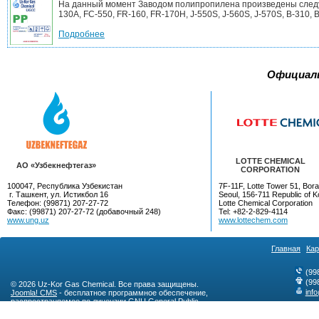
На данный момент Заводом полипропилена произведены следующ
130A, FC-550, FR-160, FR-170H, J-550S, J-560S, J-570S, B-310, B-
Подробнее
Официал
LOTTE CHEMICAL
AO «Узбекнефтегаз»
CORPORATION
100047, Республика Узбекистан
7F-11F, Lotte Tower 51, Bora
г. Ташкент, ул. Истикбол 16
Seoul, 156-711 Republic of K
Телефон: (99871) 207-27-72
Lotte Chemical Corporation
Факс: (99871) 207-27-72 (добавочный 248)
Tel: +82-2-829-4114
www.ung.uz
www.lottechem.com
Главная
Кар
(99
(99
© 2026 Uz-Kor Gas Chemical. Все права защищены.
inf
Joomla! CMS
- бесплатное программное обеспечение,
распространяемое по лицензии
GNU General Public
License
.