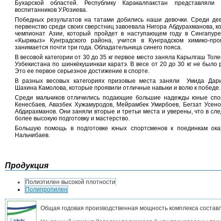
Бухарской областей. Республику Каракалпакстан представляли 
воспитанников У.Розиева.
Победных результатов на татами добились наши девочки. Среди де
первенство среди своих сверстниц завоевала Нигора Абдурахманова, ко
чемпионат Азии, который пройдет в наступающем году в Сингапуре
«Кырккыз» Кунградского района, учится в Кунградском химико-пр
занимается почти три года. Обладательница синего пояса.
В весовой категории от 30 до 35 кг первое место заняла Карылгаш Толе
Узбекистана по шинкёкушинкаи каратэ. В весе от 20 до 30 кг не был
Это ее первое серьезное достижение в спорте.
В разных весовых категориях призовые места заняли Умида Дари
Шахина Камолова, которые проявили отличные навыки и волю к победе.
Среди мальчиков отличились подающие большие надежды юные спор
Кенесбаев, Авазбек Хужамуродов, Мейрамбек Умирбоев, Бегзат Усен
Абдирахманов. Они заняли вторые и третьи места и уверены, что в с
более высокую подготовку и мастерство.
Большую помощь в подготовке юных спортсменов к поединкам ок
Нальчибаев.
Продукция
Полиэтилен высокой плотности
Полипропилен
Общая годовая производственная мощность комплекса составл