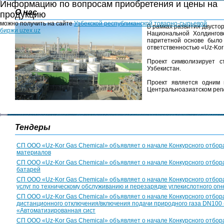
Информацию по вопросам приобретения и цены на
О нас
продукцию
можно получить на сайте
Узбекской республиканской товарно-сырьевой
В рамках развития двусто
биржи uzex.uz
Национальной Холдингов
паритетной основе было
ответственностью «Uz-Kor
Проект символизирует с
Узбекистан.
Проект является одним 
Центральноазиатском рег
Тендеры
СП ООО «Uz-Kor Gas Chemical» объявляет о начале Конкурсного отбора
материалов
СП ООО «Uz-Kor Gas Chemical» объявляет о начале Конкурсного отбора
батарей
СП ООО «Uz-Kor Gas Chemical» объявляет о начале Конкурсного отбор
услуг по техническому обслуживанию и перезарядке углекислотного ог
СП ООО «Uz-Kor Gas Chemical» объявляет о начале Конкурсного отбор
дистанционного отключения/включения подачи природного газа DN100 
«Автоматизированная сист
СП ООО «Uz-Kor Gas Chemical» объявляет о начале Конкурсного отбора