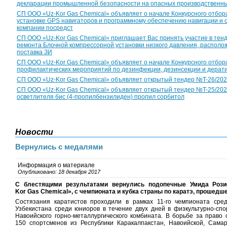
декларации промышленной безопасности на опасных производственны
СП ООО «Uz-Kor Gas Chemical» объявляет о начале Конкурсного отбор
установке GPS навигаторов и программному обеспечению навигации и
компании посредст
CП ООО «Uz-Kor Gas Chemical» приглашает Вас принять участие в тен
ремонта Блочной компрессорной установки низкого давления, располож
поставка ЗИ
СП ООО «Uz-Kor Gas Chemical» объявляет о начале Конкурсного отбор
профилактических мероприятий по дезинфекции, дезинсекции и дерат
CП ООО «Uz-Kor Gas Chemical» объявляет открытый тендер №T-26/2026 с
CП ООО «Uz-Kor Gas Chemical» объявляет открытый тендер №T-25/2026 
осветлителя бис (4-пропилбензилиден) пропил сорбитол
Новости
Вернулись с медалями
Информация о материале
Опубликовано: 18 декабря 2017
С блестящими результатами вернулись подопечные Умида Роз
Kor
Gas
Chemical», с чемпионата и кубка страны по каратэ, прошедш
Состязания каратистов проходили в рамках 11-го чемпионата сре
Узбекистана среди юниоров в течение двух дней в физкультурно-сп
Навоийского горно-металлургического комбината. В борьбе за право
150 спортсменов из Республики Каракалпакстан, Навоийской, Самар