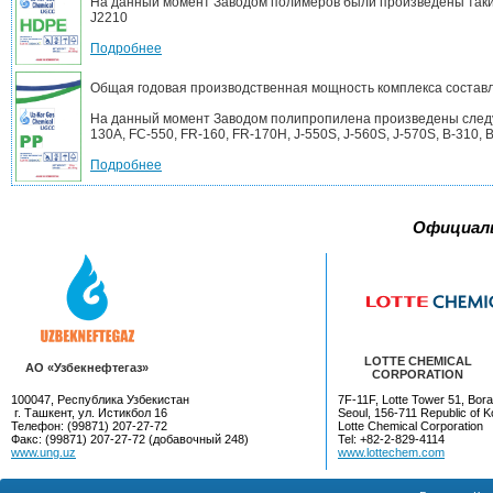
На данный момент Заводом полимеров были произведены такие
J2210
Подробнее
Общая годовая производственная мощность комплекса составл
На данный момент Заводом полипропилена произведены следующ
130A, FC-550, FR-160, FR-170H, J-550S, J-560S, J-570S, B-310, B-
Подробнее
Официал
LOTTE CHEMICAL
AO «Узбекнефтегаз»
CORPORATION
100047, Республика Узбекистан
7F-11F, Lotte Tower 51, Bora
г. Ташкент, ул. Истикбол 16
Seoul, 156-711 Republic of K
Телефон: (99871) 207-27-72
Lotte Chemical Corporation
Факс: (99871) 207-27-72 (добавочный 248)
Tel: +82-2-829-4114
www.ung.uz
www.lottechem.com